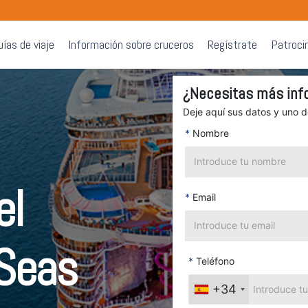
uías de viaje
Información sobre cruceros
Regístrate
Patroci
¿Necesitas más inf
Deje aquí sus datos y uno 
*
Nombre
el
*
Email
 Seas
*
Teléfono
+34