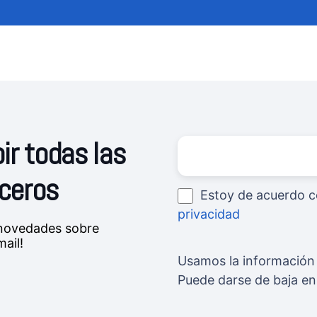
ir todas las
uceros
Estoy de acuerdo c
privacidad
s novedades sobre
ail!
Usamos la información 
Puede darse de baja e