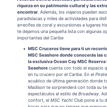
riqueza en su patrimonio cultural y las ext
encontrar
. Además, los viajeros pueden es
paradisíacas y miles de actividades para di
arrecifes de coral y excursiones a lugares h
te dejamos una pequeña lista con algunas op
importantes del Caribe
MSC Cruceros tiene para ti un recorri
MSC Seashore donde conocerás las c
la exclusiva Ocean Cay MSC Reserva 
Seashore
cuenta con todo el espacio q
en tu crucero por el Caribe. En el
Pirat
acuático de última generación donde tod
Madison
te sorprenderá con toda su te
espectáculos al estilo de
Broadway
. A
confort, el
MSC Yacht Club
pone a tu d
horas para que no tengas que preocup