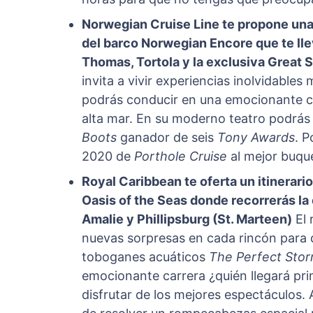
Norwegian Cruise Line te propone una 
del barco Norwegian Encore que te llev
Thomas, Tortola y la exclusiva Great S
invita a vivir experiencias inolvidables 
podrás conducir en una emocionante ca
alta mar. En su moderno teatro podrás 
Boots
ganador de seis
Tony Awards
. 
2020 de
Porthole Cruise
al mejor buqu
Royal Caribbean te oferta un itinerari
Oasis of the Seas donde recorrerás la
Amalie y Phillipsburg (St. Marteen)
El
nuevas sorpresas en cada rincón para d
toboganes acuáticos
The Perfect Sto
emocionante carrera ¿quién llegará p
disfrutar de los mejores espectáculos