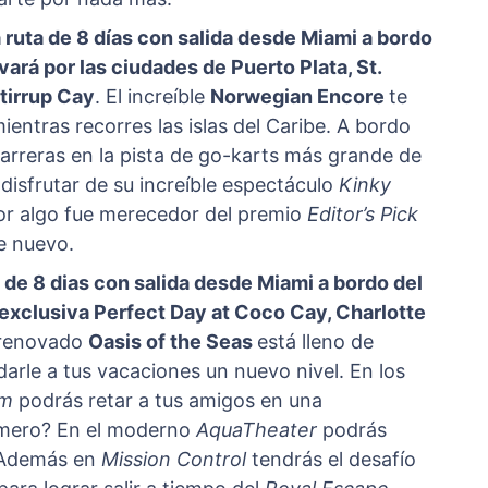
ruta de 8 días con salida desde Miami a bordo
ará por las ciudades de Puerto Plata, St.
tirrup Cay
. El increíble
Norwegian Encore
te
mientras recorres las islas del Caribe. A bordo
rreras en la pista de go-karts más grande de
disfrutar de su increíble espectáculo
Kinky
Por algo fue merecedor del premio
Editor’s Pick
e nuevo.
o de 8 dias con salida desde Miami a bordo del
 exclusiva Perfect Day at Coco Cay, Charlotte
 renovado
Oasis of the Seas
está lleno de
arle a tus vacaciones un nuevo nivel. En los
rm
podrás retar a tus amigos en una
rimero? En el moderno
AquaTheater
podrás
. Además en
Mission Control
tendrás el desafío