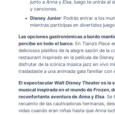
junto a
Anna
y
Elsa
, luego te unirás al
y canciones.
Disney Junior
: Podrás entrar a los mu
mientras participas en divertidos jue
Las opciones gastronómicas a bordo mantie
percibe en todo el barco
. En
Tiana’s Place
en
deliciosos platillos de la alegre sazón de la 
restaurant inspirado en la película de Disne
disfrutar de la icónica música jazz en vivo m
trasladaste a una animada gala familiar con e
El espectacular
Walt Disney Theate
r es la
musical inspirada en el mundo de
Frozen
, 
reconfortante aventura de
Anna
y
Elsa
. Se
recuento de las cautivadoras hermanas, desd
vidas cuando eran niñas hasta que
Anna
luc