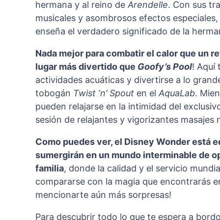
hermana y al reino de
Arendelle
. Con sus tr
musicales y asombrosos efectos especiales, e
enseña el verdadero significado de la herman
Nada mejor para combatir el calor que un r
lugar más divertido que
Goofy’s Pool
! Aquí 
actividades acuáticas y divertirse a lo gran
tobogán
Twist ‘n’ Spout
en el
AquaLab
. Mien
pueden relajarse en la intimidad del exclusi
sesión de relajantes y vigorizantes masajes 
Como puedes ver, el Disney Wonder está eq
sumergirán en un mundo interminable de opci
familia
, donde la calidad y el servicio mun
compararse con la magia que encontrarás en 
mencionarte aún más sorpresas!
Para descubrir todo lo que te espera a bord