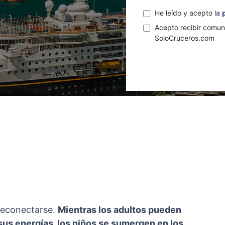
He leído y acepto la
Acepto recibir comun
SoloCruceros.com
 reconectarse.
Mientras los adultos pueden
sus energías, los niños se sumergen en los