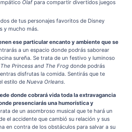
 simpático
Olaf
para compartir divertidos juegos
ndos de tus personajes favoritos de Disney
gos y mucho más.
nen ese particular encanto y ambiente que se
trarás a un espacio donde podrás saborear
cocina sureña. Se trata de un festivo y luminoso
y
The Princess and The Frog
donde podrás
ientras disfrutas la comida. Sentirás que te
l estilo de
Nueva Orleans
.
 sede donde cobrará vida toda la extravagancia
donde presenciarás una humorística y
 trata de un asombroso musical que te hará un
e el accidente que cambió su relación y sus
ha en contra de los obstáculos para salvar a su