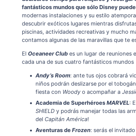
fantásticos mundos que sólo Disney puede
modernas instalaciones y su estilo atemporal
descubrir exóticos lugares mientras disfruta
piscinas, actividades recreativas y mucho má
contamos algunas de las maravillas que te e
El
Oceaneer Club
es un lugar de reuniones 
cada una de sus cuatro fantásticos mundos
Andy’s Room
: ante tus ojos cobrará v
niños podrán deslizarse por el tobogá
fiesta con
Woody
o acompañar a
Jessi
Academia de Superhéroes
MARVEL
: 
SHIELD
y podrás manejar todas las ar
del
Capitán América
!
Aventuras de
Frozen
: serás el invita