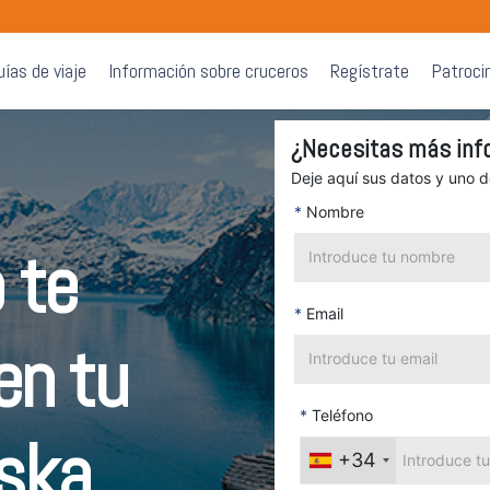
uías de viaje
Información sobre cruceros
Regístrate
Patroci
¿Necesitas más inf
Deje aquí sus datos y uno 
*
Nombre
 te
*
Email
en tu
*
Teléfono
aska
+34