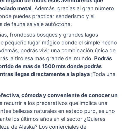
r el legado de todos esos aventureros que
reciado metal
. Además, gracias al gran número
donde puedes practicar senderismo y el
s de fauna salvaje autóctona.
as, frondosos bosques y grandes lagos
te pequeño lugar mágico donde el simple hecho
 Además, podrás vivir una combinación única de
rás la tirolesa más grande del mundo.
Podrás
corrido de más de 1500 mts donde podrás
entras llegas directamente a la playa
¡Toda una
efectiva, cómoda y conveniente de conocer un
e recurrir a los preparativos que implica una
ntes bellezas naturales en estado puro, es uno
nte los últimos años en el sector ¿Quieres
leza de Alaska? Los comerciales de