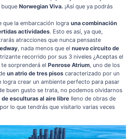
l buque
Norwegian Viva.
¡Así que ya podrás
e que la embarcación logra
una combinación
ertidas actividades
. Esto es así, ya que,
trarás atracciones que nunca pensaste
eedway
, nada menos que el
nuevo circuito de
trizante recorrido por sus 3 niveles ¿Aceptas el
 te sorprenderá el
Penrose Atrium
, uno de los
 de
un atrio de tres pisos
caracterizado por un
ue logra crear un ambiente perfecto para pasar
 de buen gusto se trata, no podemos olvidarnos
de esculturas al aire libre
lleno de obras de
por lo que tendrás que visitarlo varias veces