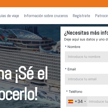
uías de viaje
Información sobre cruceros
Regístrate
Patroci
¿Necesitas más inf
Deje aquí sus datos y uno 
*
Nombre
a ¡Sé el
*
Email
ocerlo!
*
Teléfono
+34