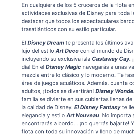
En cualquiera de los 5 cruceros de la flota e
actividades exclusivas de Disney para toda la
destacar que todos los espectaculares barcos
trasatlánticos con su estilo particular.
El
Disney Dream
te presenta los últimos av
lujo del estilo
Art Deco
con el mundo de Disney
incluyendo su exclusiva isla
Castaway Cay.
¡
día! En el
Disney Magic
navegarás a unas va
mezcla entre lo clásico y lo moderno. Te fa
área de juegos acuáticos. Además, cuenta co
adultos, ¡todos se divertirán!
Disney Wonde
familia se divierte en sus cubiertas llenas de
la calidad de Disney.
El Disney Fantasy
te ll
elegancia y estilo
Art Nouveau
. No importa 
encontrarás a bordo… ¡no querrás bajarte!
flota con toda su innovación y lleno de mu