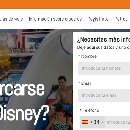
uías de viaje
Información sobre cruceros
Regístrate
Patroci
¿Necesitas más inf
Deje aquí sus datos y uno 
*
Nombre
rcarse
*
Email
Disney?
*
Teléfono
+34