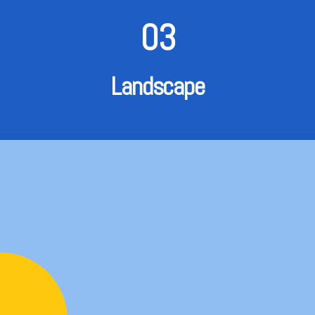
03
Landscape