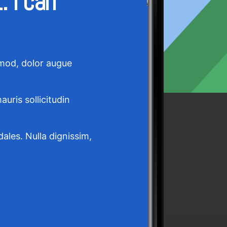
. I can
smod, dolor augue
auris sollicitudin
dales. Nulla dignissim,