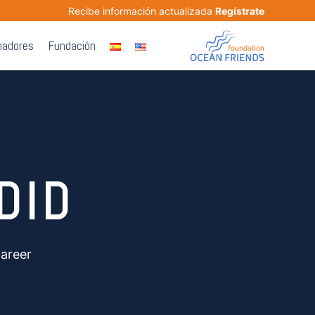
Recibe información actualizada
Regístrate
nadores
Fundación
DID
career