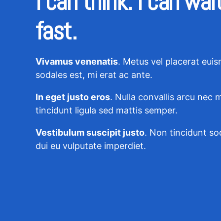
I can think. I can wait
fast.
Vivamus venenatis
. Metus vel placerat eui
sodales est, mi erat ac ante.
In eget justo eros
. Nulla convallis arcu nec m
tincidunt ligula sed mattis semper.
Vestibulum suscipit justo
. Non tincidunt so
dui eu vulputate imperdiet.