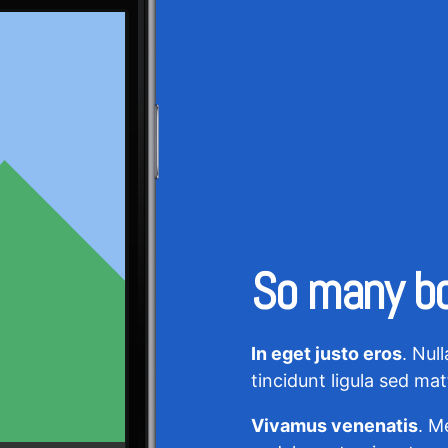
So many boo
In eget justo eros
. Nul
tincidunt ligula sed ma
Vivamus venenatis
. M