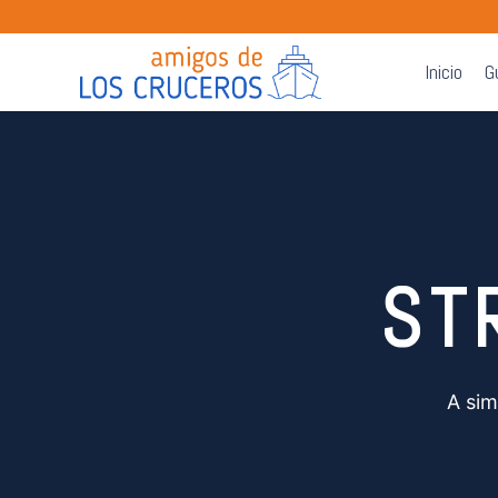
Inicio
G
ST
A sim