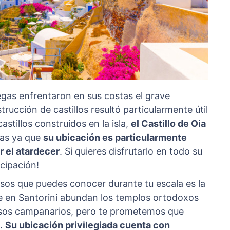
egas enfrentaron en sus costas el grave
strucción de castillos resultó particularmente útil
stillos construidos en la isla,
el Castillo de Oia
tas ya que
su ubicación es particularmente
 el atardecer
. Si quieres disfrutarlo en todo su
cipación!
s que puedes conocer durante tu escala es la
e en Santorini abundan los templos ortodoxos
sos campanarios, pero te prometemos que
e.
Su ubicación privilegiada cuenta con