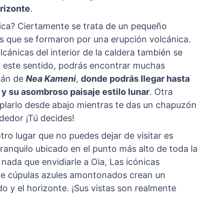
orizonte
.
nica? Ciertamente se trata de un pequeño
as que se formaron por una erupción volcánica.
lcánicas del interior de la caldera también se
n este sentido, podrás encontrar muchas
lcán de
Nea Kameni
,
donde podrás llegar hasta
r y su asombroso paisaje estilo lunar
. Otra
arlo desde abajo mientras te das un chapuzón
ededor ¡Tú decides!
ro lugar que no puedes dejar de visitar es
tranquilo ubicado en el punto más alto de toda la
 nada que envidiarle a Oia, Las icónicas
de cúpulas azules amontonados crean un
o y el horizonte. ¡Sus vistas son realmente