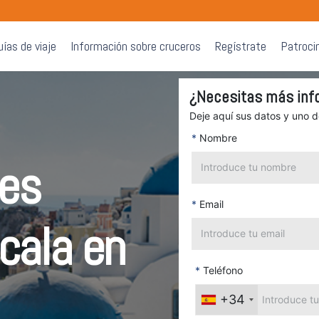
uías de viaje
Información sobre cruceros
Regístrate
Patroci
¿Necesitas más inf
Deje aquí sus datos y uno 
*
Nombre
des
*
Email
cala en
*
Teléfono
+34