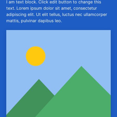
I am text block. Click edit button to change this
text. Lorem ipsum dolor sit amet, consectetur
adipiscing elit. Ut elit tellus, luctus nec ullamcorper
mattis, pulvinar dapibus leo.