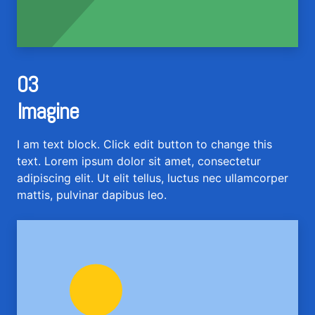
03
Imagine
I am text block. Click edit button to change this
text. Lorem ipsum dolor sit amet, consectetur
adipiscing elit. Ut elit tellus, luctus nec ullamcorper
mattis, pulvinar dapibus leo.