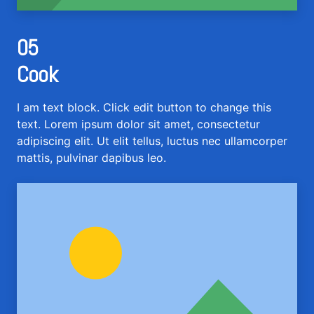
05
Cook
I am text block. Click edit button to change this
text. Lorem ipsum dolor sit amet, consectetur
adipiscing elit. Ut elit tellus, luctus nec ullamcorper
mattis, pulvinar dapibus leo.